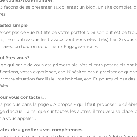
Que voulez-vous montrer?
a 3 façons de se présenter aux clients : un blog, un site complet, 
es.
Restez simple
rdez pas de vue l’utilité de votre portfolio. Si son but est de t
ts, ne montrez que les travaux dont vous êtes (très) fier. Si vous c
ir avec un bouton ou un lien « Engagez-moi! ».
Qui êtes-vous?
ge qui parle de vous est primordiale. Vos clients potentiels ont 
fications, votes expérience, etc. N’hésitez pas à préciser ce que 
ir votre situation familiale, vos hobbies, etc. Et pourquoi pas d
faits!
Pour vous contacter…
y a pas que dans la page « A propos » qu’il faut proposer le célèb
ge d’accueil, ainsi que sur toutes les autres, il trouvera sa place,
t à vous appeler…
Évitez de « gonfler » vos compétences
exemple, il ne sert à rien de dire que vous maîtrisez Adobe Anima