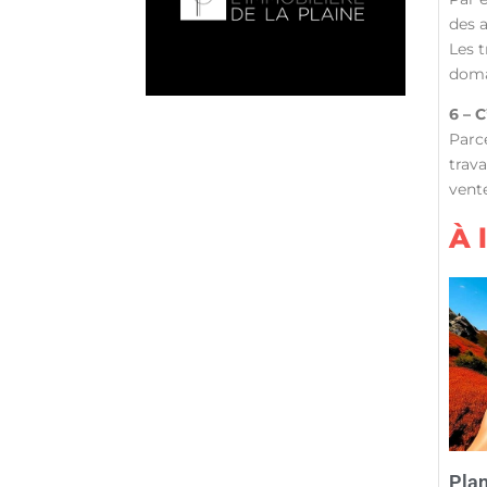
des 
Les 
domai
6 – 
Parce
trava
vent
À 
Plan