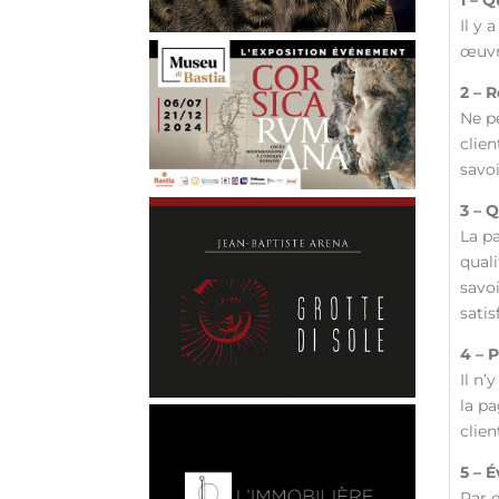
1 – 
Il y 
œuvr
2 – 
Ne pe
clien
savo
3 – 
La pa
quali
savo
satis
4 – 
Il n’
la pa
clien
5 – 
Par 