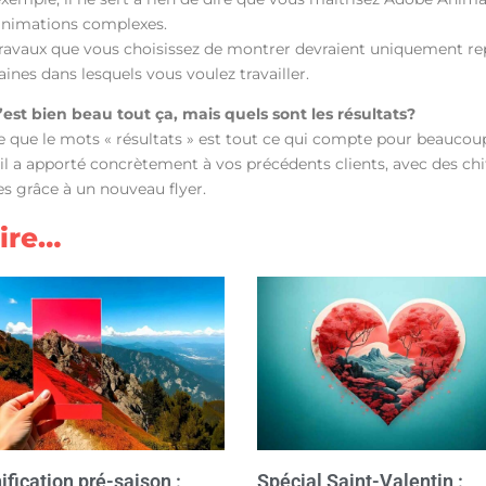
animations complexes.
travaux que vous choisissez de montrer devraient uniquement r
nes dans lesquels vous voulez travailler.
C’est bien beau tout ça, mais quels sont les résultats?
 que le mots « résultats » est tout ce qui compte pour beaucoup d
il a apporté concrètement à vos précédents clients, avec des chiff
es grâce à un nouveau flyer.
lire…
ification pré-saison :
Spécial Saint-Valentin :