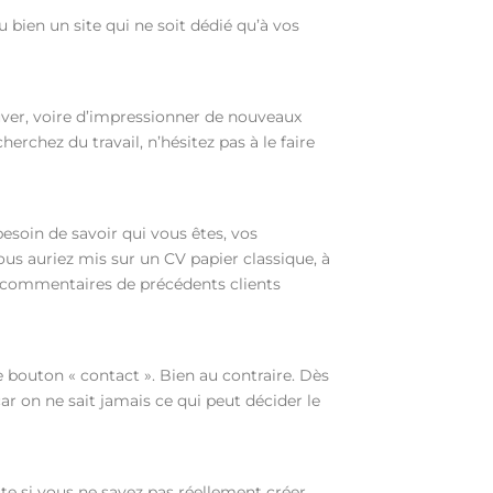
ou bien un site qui ne soit dédié qu’à vos
rouver, voire d’impressionner de nouveaux
herchez du travail, n’hésitez pas à le faire
besoin de savoir qui vous êtes, vos
vous auriez mis sur un CV papier classique, à
es commentaires de précédents clients
re bouton « contact ». Bien au contraire. Dès
 car on ne sait jamais ce qui peut décider le
te si vous ne savez pas réellement créer