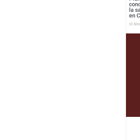
conc
la s
en 
16 fév