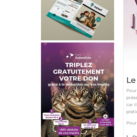
Le
Pour 
prés
car i
prati
Pour 