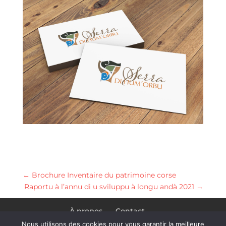
←
Brochure Inventaire du patrimoine corse
Raportu à l’annu di u sviluppu à longu andà 2021
→
À propos
Contact
Conditions générales de vente
Nous utilisons des cookies pour vous garantir la meilleure