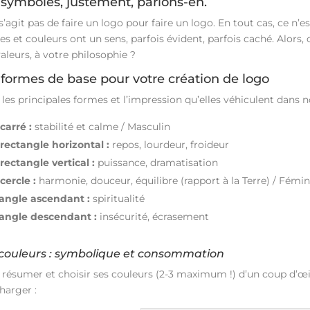
 symboles, justement, parlons-en.
 s’agit pas de faire un logo pour faire un logo. En tout cas, ce n
es et couleurs ont un sens, parfois évident, parfois caché. Alor
aleurs, à votre philosophie ?
 formes de base pour votre création de logo
 les principales formes et l’impression qu’elles véhiculent dans no
carré :
stabilité et calme / Masculin
 rectangle horizontal :
repos, lourdeur, froideur
rectangle vertical :
puissance, dramatisation
cercle :
harmonie, douceur, équilibre (rapport à la Terre) / Fémin
iangle ascendant :
spiritualité
iangle descendant :
insécurité, écrasement
 couleurs : symbolique et consommation
 résumer et choisir ses couleurs (2-3 maximum !) d’un coup d’œi
harger :