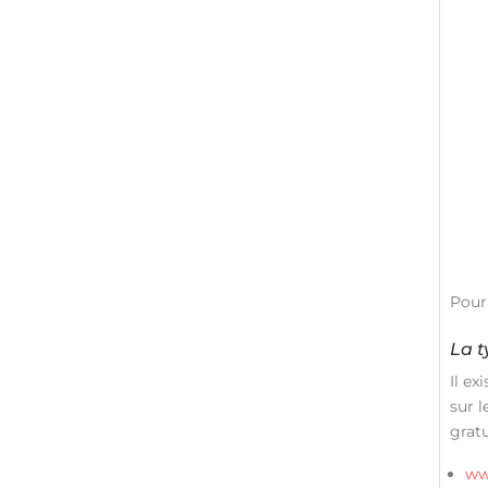
Pour
La t
Il ex
sur l
gratu
ww