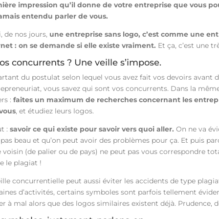
ière impression qu’il donne de votre entreprise que vous po
jamais entendu parler de vous.
, de nos jours,
une entreprise sans logo, c’est comme une entr
rnet : on se demande si elle existe vraiment.
Et ça, c’est une t
vos concurrents ? Une veille s’impose.
artant du postulat selon lequel vous avez fait vos devoirs avant 
trepreneuriat, vous savez qui sont vos concurrents. Dans la même
rs :
faites un maximum de recherches concernant les entrepri
vous
, et étudiez leurs logos.
t :
savoir ce qui existe pour savoir vers quoi aller.
On ne va é
t pas beau et qu’on peut avoir des problèmes pour ça. Et puis par
 voisin (de palier ou de pays) ne peut pas vous correspondre tot
e le plagiat !
ille concurrentielle peut aussi éviter les accidents de type plagia
nes d’activités, certains symboles sont parfois tellement évident
r à mal alors que des logos similaires existent déjà. Prudence, d