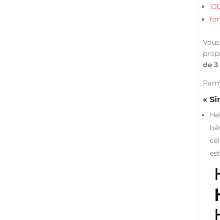
10
fo
Vous
prop
de 3
Parmi
« Si
He
bé
cé
est