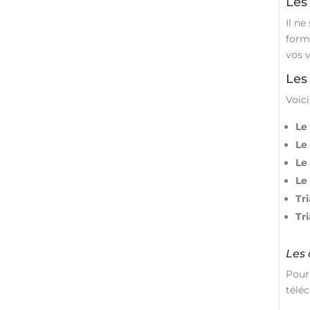
Les
Il ne
form
vos v
Les
Voici
Le 
Le
Le 
Le 
Tr
Tr
Les
Pour
téléc