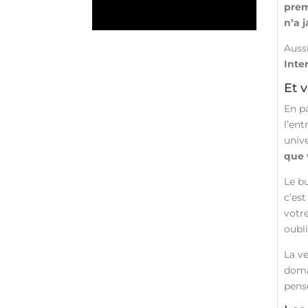
prem
n’a 
Aussi
Inte
Et 
En p
l’en
unive
que 
Le bu
c’es
votre
oubli
La ve
domai
pense