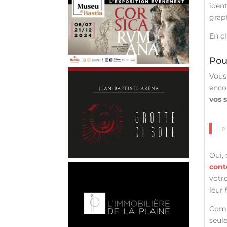
iden
grap
En cl
Pou
Vous
enco
vos 
Oui,
cont
votre
leur 
Comme
seul