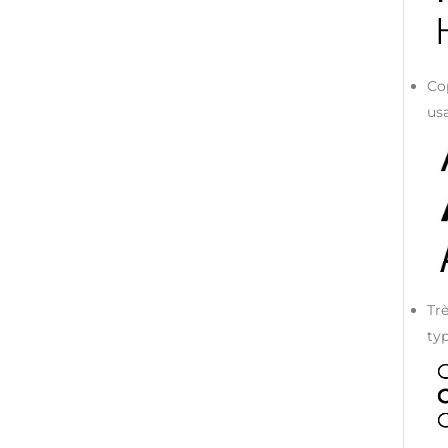
Co
us
Trè
typ