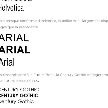
pie presque conforme d’Helvetica, la police Arial, largement dis
ages que la précédente.
s ressemblante à la Futura Book, la Century Gothic est légèrement
o Futura, créée en 1924.