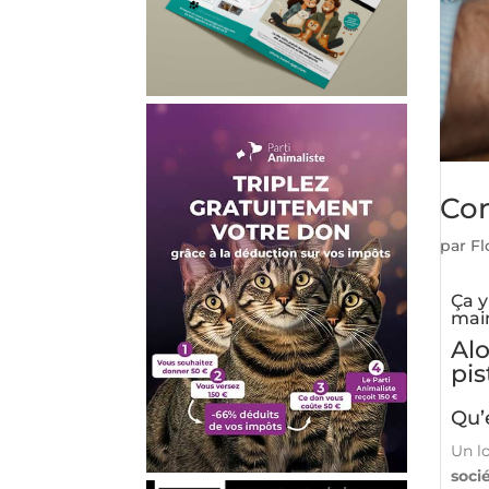
Com
par
Fl
Ça y
main
Al
pis
Qu’
Un l
soci