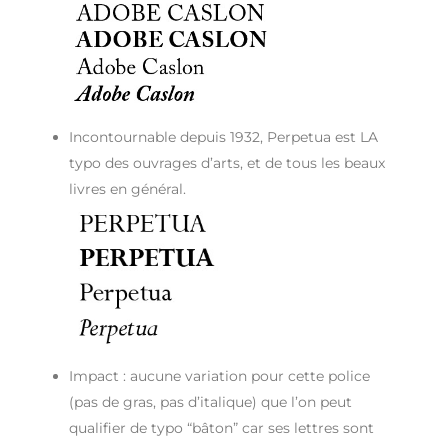
Incontournable depuis 1932, Perpetua est LA
typo des ouvrages d’arts, et de tous les beaux
livres en général.
Impact : aucune variation pour cette police
(pas de gras, pas d’italique) que l’on peut
qualifier de typo “bâton” car ses lettres sont