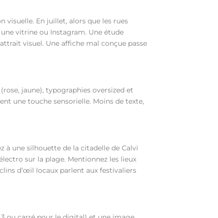
 visuelle. En juillet, alors que les rues
, une vitrine ou Instagram. Une étude
ttrait visuel. Une affiche mal conçue passe
 (rose, jaune), typographies oversized et
utent une touche sensorielle. Moins de texte,
z à une silhouette de la citadelle de Calvi
ectro sur la plage. Mentionnez les lieux
ns d’œil locaux parlent aux festivaliers
A3 ou carré pour le digital) et une image