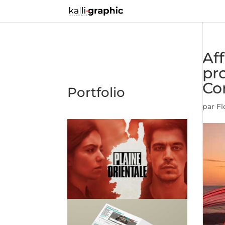
Aff
pr
Co
Portfolio
par
Fl