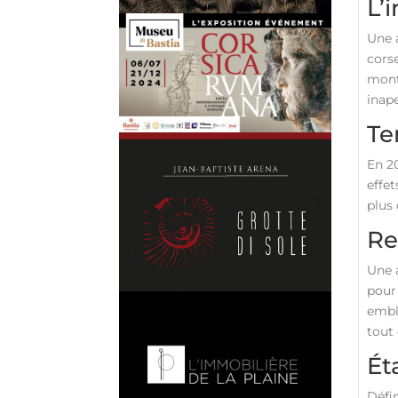
L’
Une a
corse
mont
inape
Te
En 20
effet
plus 
Re
Une a
pour
embl
tout 
Ét
Défin