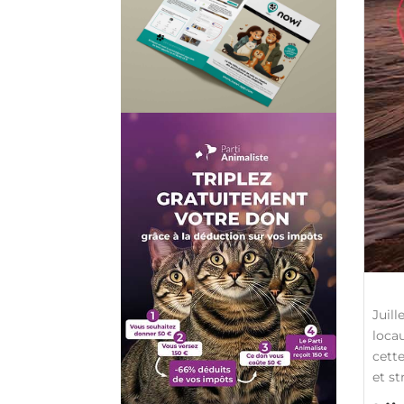
Juil
locau
cett
et st