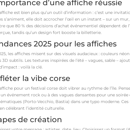
importance d’une affiche réussie
ffiche est bien plus qu’un outil d’information : c’est une invitation
s s’animent, elle doit accrocher l’œil en un instant – sur un mur
re que 80 % des décisions d’achat événementiel dépendent de l’a
rçue, tandis qu’un design fort booste la billetterie.
ndances 2025 pour les affiches
25, les affiches misent sur des visuels audacieux : couleurs néon
s 3D subtils. Les textures inspirées de l’été – vagues, sable – ajo
d’impact : voilà la clé.
fléter la vibe corse
ffiche pour un festival corse doit vibrer au rythme de l’île. Pense
 un événement rock ou à des vagues dansantes pour une soirée él
ématiques (Porto-Vecchio, Bastia) dans une typo moderne. Ces cli
en célébrant l’identité culturelle.
apes de création
issez votre message : artistes, date, lieu. Choisissez un format (