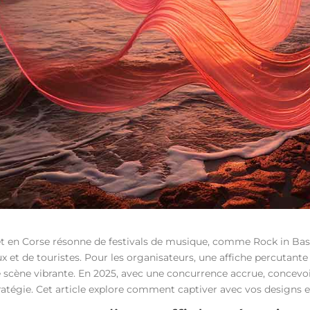
let en Corse résonne de festivals de musique, comme Rock in Bast
x et de touristes. Pour les organisateurs, une affiche percutant
e scène vibrante. En 2025, avec une concurrence accrue, concevoi
ratégie. Cet article explore comment captiver avec vos designs en