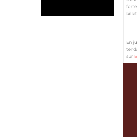
forte
bill
En ju
tend
sur
B