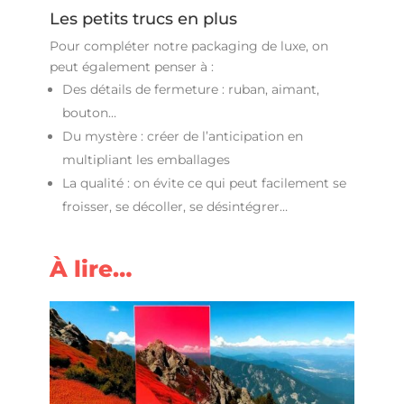
Les petits trucs en plus
Pour compléter notre packaging de luxe, on
peut également penser à :
Des détails de fermeture : ruban, aimant,
bouton…
Du mystère : créer de l’anticipation en
multipliant les emballages
La qualité : on évite ce qui peut facilement se
froisser, se décoller, se désintégrer…
À lire…