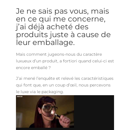
Je ne sais pas vous, mais
en ce qui me concerne,
j’ai déjà acheté des
produits juste à cause de
leur emballage.
Mais comment jugeons-nous du caractère
luxueux d’un produit, a fortiori quand celui-ci est
encore emballé ?
J’ai mené l’enquête et relevé les caractéristiques
qui font que, en un coup d’œil, nous percevons
le luxe via le packaging.