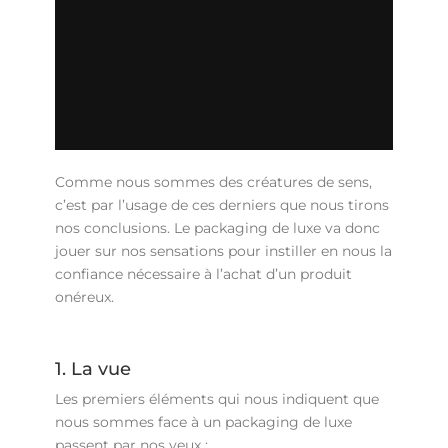
Comme nous sommes des créatures de sens,
c’est par l’usage de ces derniers que nous tirons
nos conclusions. Le packaging de luxe va donc
jouer sur nos sensations pour instiller en nous la
confiance nécessaire à l’achat d’un produit
onéreux.
1. La vue
Les premiers éléments qui nous indiquent que
nous sommes face à un packaging de luxe
passent par nos yeux :