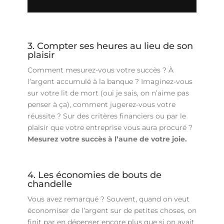
3. Compter ses heures au lieu de son
plaisir
Comment mesurez-vous votre succès ? À
l’argent accumulé à la banque ? Imaginez-vous
sur votre lit de mort (oui je sais, on n’aime pas
penser à ça), comment jugerez-vous votre
réussite ? Sur des critères financiers ou par le
plaisir que votre entreprise vous aura procuré ?
Mesurez votre succès à l’aune de votre joie.
4. Les économies de bouts de
chandelle
Vous avez remarqué ? Souvent, quand on veut
économiser de l’argent sur de petites choses, on
finit par en dépenser encore plus que si on avait