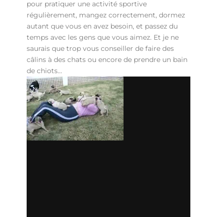
pour pratiquer une activité sportive
régulièrement, mangez correctement, dormez
autant que vous en avez besoin, et passez du
temps avec les gens que vous aimez. Et je ne
saurais que trop vous conseiller de faire des
câlins à des chats ou encore de prendre un bain
de chiots…