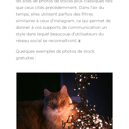
les sites de photos de stocks plus classiques tels
que ceux cités précédemment. Dans l’air du
temps, elles utilisent parfois des filtres
similaires à ceux d’instagram, ce qui permet de
donner à vos supports de communication un
style dans lequel beaucoup d’utilisateurs du
réseau social se reconnaîtront,
z
Quelques exemples de photos de stock
gratuites :