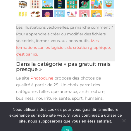
Les illustrations vectorielles, ça marche comment ?
Pour apprendre à créer ou modifier des fichiers
vectoriels, formez-vous aux bons outils.
Mes
formations sur les logiciels de création graphique,
c’est par ici.
Dans la catégorie « pas gratuit mais
presque »
Le site
Photodune
propose des photos de
qualité à partir de 2$. Un choix parmi des
catégories telles que animaux, architecture,
business, nourriture, santé, sport, humains,
voyage…
Nous utilisons des cookies pour vous garantir la meilleure
expérience sur notre site web. Si vous continuez à utiliser ce
site, nous supposerons que vous en êtes satisfait.
OK